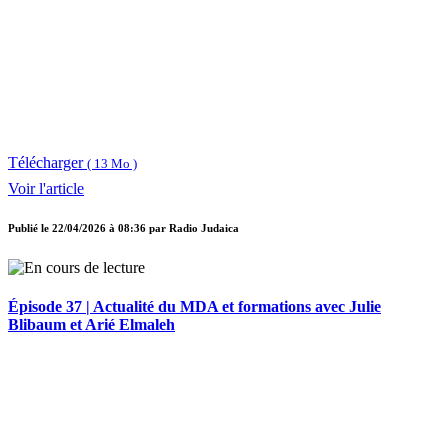
Télécharger
( 13 Mo )
Voir l'article
Publié le
22/04/2026 à 08:36
par
Radio Judaica
Épisode 37 | Actualité du MDA et formations avec Julie
Blibaum et Arié Elmaleh